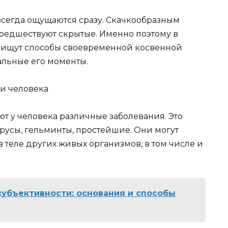
всегда ощущаются сразу. Скачкообразным
редшествуют скрытые. Именно поэтому в
 ищут способы своевременной косвенной
альные его моменты.
и человека
т у человека различные заболевания. Это
усы, гельминты, простейшие. Они могут
 в теле других живых организмов, в том числе и
убъективности: основания и способы