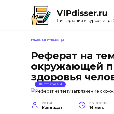
Перейти
к
VIPdisser.ru
содержанию
Диссертации и курсовые ра
ГЛАВНАЯ СТРАНИЦА
Реферат на те
окружающей п
здоровья чело
ДИССЕРТАЦИИ
АВТОР
НА ЧТЕНИЕ
Кандидат
14 мин.