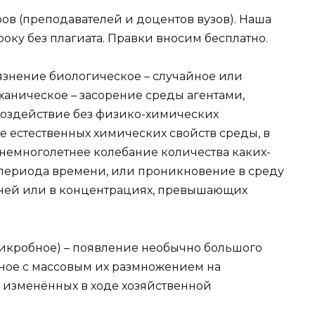
в (преподавателей и доцентов вузов). Наша
року без плагиата. Правки вносим бесплатно.
знение биологическое – случайное или
ханическое – засорение среды агентами,
оздействие без физико-химических
е естественных химических свойств среды, в
днемноголетнее колебание количества каких-
 периода времени, или проникновение в среду
 ней или в концентрациях, превышающих
икробное) – появление необычно большого
ное с массовым их размножением на
, изменённых в ходе хозяйственной