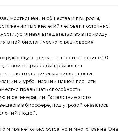
 взаимоотношений общества и природы,
ротяжении тысячелетий человек постоянно
ности, усиливал вмешательство в природу,
я в ней биологического равновесия.
а окружающую среду во второй половине 20
бществом и природой произошел
тате резкого увеличения численности
изации и урбанизации нашей планеты
еместно превышать способность
ю и регенерации. Вследствие этого
еществ в биосфере, под угрозой оказалось
олений людей.
 мира не только остра, но и многогранна. Она