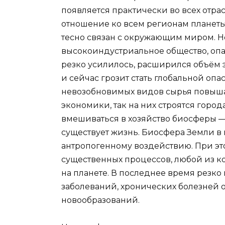
появляется практически во всех отра
отношение ко всем регионам планеты.
тесно связан с окружающим миром. Но
высокоиндустриальное общество, опа
резко усилилось, расширился объём э
и сейчас грозит стать глобальной опа
невозобновимых видов сырья повышае
экономики, так на них строятся горо
вмешиваться в хозяйство биосферы — 
существует жизнь. Биосфера Земли в
антропогенному воздействию. При э
существенных процессов, любой из к
на планете. В последнее время резко
заболеваний, хронических болезней 
новообразований.