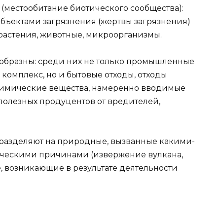
(местообитание биотического сообщества):
объектами загрязнения (жертвы загрязнения)
растения, животные, микроорганизмы.
ообразны: среди них не только промышленные
комплекс, но и бытовые отходы, отходы
е химические вещества, намеренно вводимые
полезных продуцентов от вредителей,
азделяют на природные, вызванные какими-
ическими причинами (извержение вулкана,
ые, возникающие в результате деятельности
?