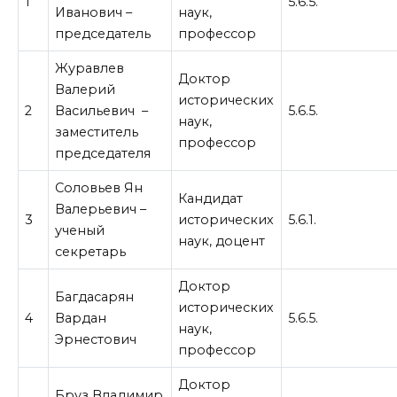
1
5.6.5.
Иванович –
наук,
председатель
профессор
Журавлев
Доктор
Валерий
исторических
2
Васильевич –
5.6.5.
наук,
заместитель
профессор
председателя
Соловьев Ян
Кандидат
Валерьевич –
3
исторических
5.6.1.
ученый
наук, доцент
секретарь
Доктор
Багдасарян
исторических
4
Вардан
5.6.5.
наук,
Эрнестович
профессор
Доктор
Бруз Владимир